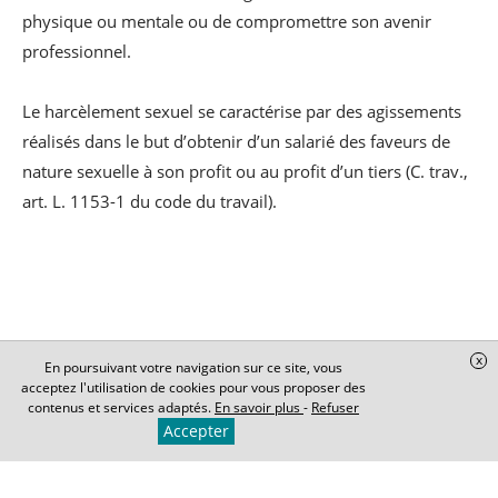
physique ou mentale ou de compromettre son avenir
professionnel.
Le harcèlement sexuel se caractérise par des agissements
réalisés dans le but d’obtenir d’un salarié des faveurs de
nature sexuelle à son profit ou au profit d’un tiers (C. trav.,
art. L. 1153-1 du code du travail).
x
En poursuivant votre navigation sur ce site, vous
acceptez l'utilisation de cookies pour vous proposer des
contenus et services adaptés.
En savoir plus
-
Refuser
Contentieux liés aux accident du
Accepter
travail et maladies professionnelles