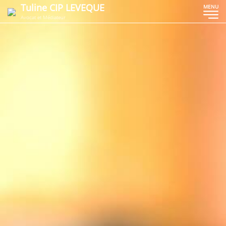
Tuline CIP LEVEQUE
MENU
Avocat et Médiateur